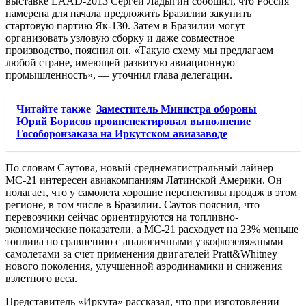
выставке LAAD-2013 Сергей Ладыгин сообщил, что Россия
намерена для начала предложить Бразилии закупить
стартовую партию Як-130. Затем в Бразилии могут
организовать узловую сборку и даже совместное
производство, пояснил он. «Такую схему мы предлагаем
любой стране, имеющей развитую авиационную
промышленность», — уточнил глава делегации.
Читайте также
Заместитель Министра обороны
Юрий Борисов проинспектировал выполнение
Гособоронзаказа на Иркутском авиазаводе
По словам Саутова, новый среднемагистральный лайнер
МС-21 интересен авиакомпаниям Латинской Америки. Он
полагает, что у самолета хорошие перспективы продаж в этом
регионе, в том числе в Бразилии. Саутов пояснил, что
перевозчики сейчас ориентируются на топливно-
экономические показатели, а МС-21 расходует на 23% меньше
топлива по сравнению с аналогичными узкофюзеляжными
самолетами за счет применения двигателей Pratt&Whitney
нового поколения, улучшенной аэродинамики и снижения
взлетного веса.
Представитель «Иркута» рассказал, что при изготовлении