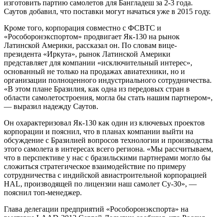
изготовить партию самолетов для Бангладеш за 2-3 года.
Саутов добавил, что поставки могут начаться уже в 2015 году.
Кроме того, корпорация совместно с ФСВТС и
«Рособоронэкспортом» продвигает Як-130 на рынок
Латинской Америки, рассказал он. По словам вице-
президента «Иркута», рынок Латинской Америки
представляет для компании «исключительный интерес»,
основанный не только на продажах авиатехники, но и
организации полноценного индустриального сотрудничества.
«В этом плане Бразилия, как одна из передовых стран в
области самолетостроения, могла бы стать нашим партнером»,
— выразил надежду Саутов.
Он охарактеризовал Як-130 как один из ключевых проектов
корпорации и пояснил, что в планах компании выйти на
обсуждение с Бразилией вопросов технологии и производства
этого самолета в интересах всего региона. «Мы рассчитываем,
что в перспективе у нас с бразильскими партнерами могло бы
сложиться стратегическое взаимодействие по примеру
сотрудничества с индийской авиастроительной корпорацией
HAL, производящей по лицензии наш самолет Су-30», —
пояснил топ-менеджер.
Глава делегации предприятий «Рособоронэкспорта» на