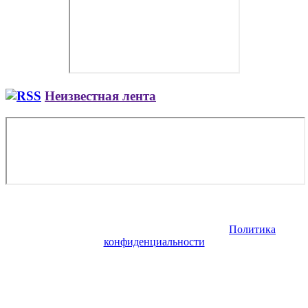
Неизвестная лента
Copyright © 2026. Аренда и покупка самолетов Як. Все права
защищены. Запрещено использование материалов сайта без
согласия его авторов и обратной ссылки.
Политика
конфиденциальности