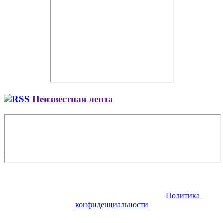
Неизвестная лента
Copyright © 2026. Аренда и покупка самолетов Як. Все права
защищены. Запрещено использование материалов сайта без
согласия его авторов и обратной ссылки.
Политика
конфиденциальности