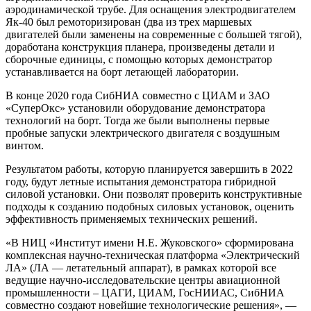
аэродинамической трубе. Для оснащения электродвигателем
Як-40 был ремоторизирован (два из трех маршевых
двигателей были заменены на современные с большей тягой),
доработана конструкция планера, произведены детали и
сборочные единицы, с помощью которых демонстратор
устанавливается на борт летающей лаборатории.
В конце 2020 года СибНИА совместно с ЦИАМ и ЗАО
«СуперОкс» установили оборудование демонстратора
технологий на борт. Тогда же были выполнены первые
пробные запуски электрического двигателя с воздушным
винтом.
Результатом работы, которую планируется завершить в 2022
году, будут летные испытания демонстратора гибридной
силовой установки. Они позволят проверить конструктивные
подходы к созданию подобных силовых установок, оценить
эффективность применяемых технических решений.
«В НИЦ «Институт имени Н.Е. Жуковского» сформирована
комплексная научно-техническая платформа «Электрический
ЛА» (ЛА — летательный аппарат), в рамках которой все
ведущие научно-исследовательские центры авиационной
промышленности – ЦАГИ, ЦИАМ, ГосНИИАС, СибНИА
совместно создают новейшие технологические решения», —