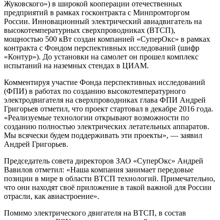
Жуковского») в широкой кооперации отечественных
предприятий в рамках госконтракта с Минпромторгом
России. Инновационный электрический авиадвигатель на
высокотемпературных сверхпроводниках (ВТСП),
мощностью 500 кВт создан компанией «СуперОкс» в рамках
контракта с Фондом перспективных исследований (шифр
«Контур»). До установки на самолет он прошел комплекс
испытаний на наземных стендах в ЦИАМ.
Комментируя участие Фонда перспективных исследований
(ФПИ) в работах по созданию высокотемпературного
электродвигателя на сверхпроводниках глава ФПИ Андрей
Григорьев отметил, что проект стартовал в декабре 2016 года.
«Реализуемые технологии открывают возможности по
созданию полностью электрических летательных аппаратов.
Мы всячески будем поддерживать эти проекты», — заявил
Андрей Григорьев.
Председатель совета директоров ЗАО «СуперОкс» Андрей
Вавилов отметил: «Наша компания занимает передовые
позиции в мире в области ВТСП технологий. Примечательно,
что они находят своё приложение в такой важной для России
отрасли, как авиастроение».
Помимо электрического двигателя на ВТСП, в состав