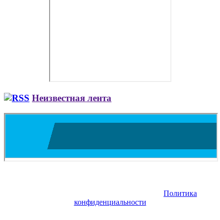
Неизвестная лента
Copyright © 2026. Аренда и покупка самолетов Як. Все права
защищены. Запрещено использование материалов сайта без
согласия его авторов и обратной ссылки.
Политика
конфиденциальности