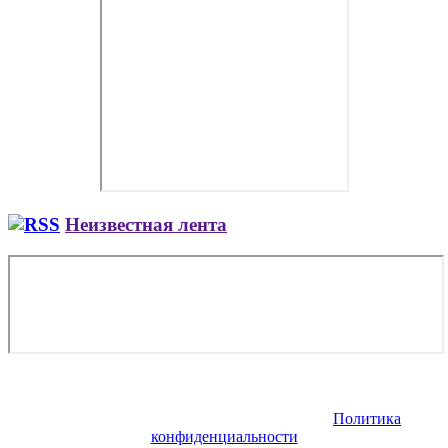
Неизвестная лента
Copyright © 2026. Аренда и покупка самолетов Як. Все права
защищены. Запрещено использование материалов сайта без
согласия его авторов и обратной ссылки.
Политика
конфиденциальности