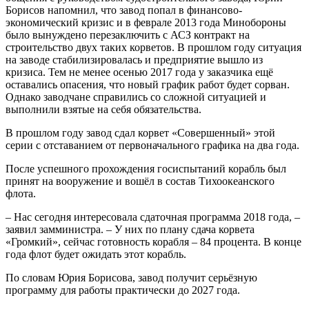
Борисов напомнил, что завод попал в финансово-
экономический кризис и в феврале 2013 года Минобороны
было вынуждено перезаключить с АСЗ контракт на
строительство двух таких корветов. В прошлом году ситуация
на заводе стабилизировалась и предприятие вышло из
кризиса. Тем не менее осенью 2017 года у заказчика ещё
оставались опасения, что новый график работ будет сорван.
Однако заводчане справились со сложной ситуацией и
выполнили взятые на себя обязательства.
В прошлом году завод сдал корвет «Совершенный» этой
серии с отставанием от первоначального графика на два года.
После успешного прохождения госиспытаний корабль был
принят на вооружение и вошёл в состав Тихоокеанского
флота.
– Нас сегодня интересовала сдаточная программа 2018 года, –
заявил замминистра. – У них по плану сдача корвета
«Громкий», сейчас готовность корабля – 84 процента. В конце
года флот будет ожидать этот корабль.
По словам Юрия Борисова, завод получит серьёзную
программу для работы практически до 2027 года.