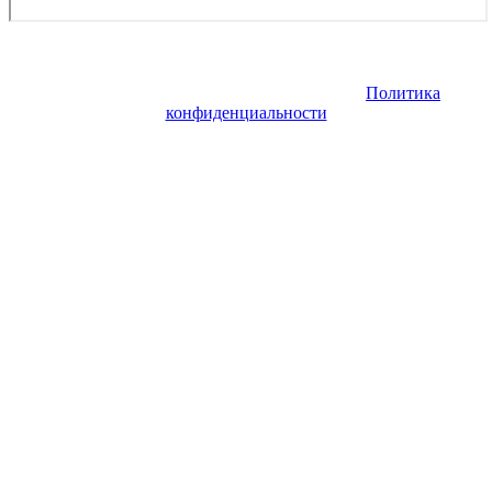
Copyright © 2026. Аренда и покупка самолетов Як. Все права
защищены. Запрещено использование материалов сайта без
согласия его авторов и обратной ссылки.
Политика
конфиденциальности