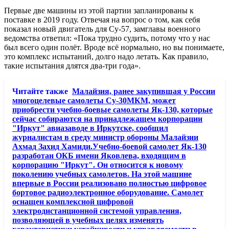
Первые две машины из этой партии запланированы к
поставке в 2019 году. Отвечая на вопрос о том, как себя
показал новый двигатель для Су-57, замглавы военного
ведомства ответил: «Пока трудно судить, потому что у нас
был всего один полёт. Вроде всё нормально, но вы понимаете,
это комплекс испытаний, долго надо летать. Как правило,
такие испытания длятся два-три года».
Читайте также
Малайзия, ранее закупившая у России
многоцелевые самолеты Су-30МКМ, может
приобрести учебно-боевые самолеты Як-130, которые
сейчас собираются на принадлежащем корпорации
"Иркут" авиазаводе в Иркутске, сообщил
журналистам в среду министр обороны Малайзии
Ахмад Захид Хамиди.Учебно-боевой самолет Як-130
разработан ОКБ имени Яковлева, входящим в
корпорацию "Иркут". Он относится к новому
поколению учебных самолетов. На этой машине
впервые в России реализовано полностью цифровое
бортовое радиоэлектронное оборудование. Самолет
оснащен комплексной цифровой
электродистанционной системой управления,
позволяющей в учебных целях изменять