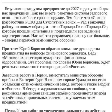
– Безусловно, загрузим предприятие до 2027 года нужной для
нас продукцией. Как вы знаете, ракетные системы залпового
огня – это наиболее грозное оружие. Тем более что «Сплав»
(разработчик РСЗО для Сухопутных войск. – Ред.) закончил
работу по новым образцам – это «Торнадо-Г» и «Торнадо-С»,
которые прошли испытания и подтвердили все заданные
характеристики. Нас всё это устраивает, планы у нас большие,
– заверил пермяков замминистра обороны.
При этом Юрий Борисов обратил внимание руководства
предприятия на вопросы финансового характера. Ведь
«Мотовилиха» сегодня нуждается в финансовом
оздоровлении. Эта проблема, по словам Юрия Борисова, будет
решаться совместно с госкорпорацией «Ростех».
Завершив работу в Перми, заместитель министра обороны
прибыл в Екатеринбург. В главном городе Урала он посетил
Уральский оптико-механический завод, который также входит
в «Ростех». В беседе с журналистами он сообщил, что
российская армейская авиация серьёзно продвинется вперёд
за счёт новых прицельных систем, выпускаемых этим
предприятием.
– Первый этап работ по увеличению дальности их действия