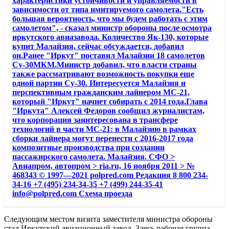
характеристики устойчивости и управляемости в
зависимости от типа имитируемого самолета."Есть
большая вероятность, что мы будем работать с этим
самолетом", - сказал министр обороны после осмотра
иркутского авиазавода. Количество Як-130, которые
купит Малайзия, сейчас обсуждается, добавил
он.Ранее "Иркут" поставил Малайзии 18 самолетов
Су-30МКМ.Министр добавил, что власти страны
также рассматривают возможность покупки еще
одной партии Су-30. Интересуется Малайзия и
перспективным гражданским лайнером МС-21,
который "Иркут" начнет собирать с 2014 года.Глава
"Иркута" Алексей Федоров сообщил журналистам,
что корпорация заинтересована в трансфере
технологий в части МС-21: в Малайзию в рамках
сборки лайнера могут перенести с 2016-2017 года
композитные производства при создании
пассажирского самолета. Малайзия. СФО >
Авиапром, автопром > ria.ru, 16 ноября 2011 > №
468343 © 1997—2021 polpred.com Редакция 8 800 234-
34-16 +7 (495) 234-34-35 +7 (499) 244-35-41
info@polpred.com Схема проезда
Следующим местом визита заместителя министра обороны
стал Иркутский авиационный завод. Здесь рабочая группа