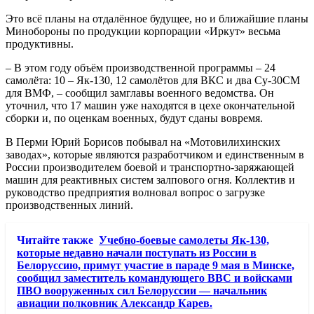
Это всё планы на отдалённое будущее, но и ближайшие планы
Минобороны по продукции корпорации «Иркут» весьма
продуктивны.
– В этом году объём производственной программы – 24
самолёта: 10 – Як-130, 12 самолётов для ВКС и два Су-30СМ
для ВМФ, – сообщил замглавы военного ведомства. Он
уточнил, что 17 машин уже находятся в цехе окончательной
сборки и, по оценкам военных, будут сданы вовремя.
В Перми Юрий Борисов побывал на «Мотовилихинских
заводах», которые являются разработчиком и единственным в
России производителем боевой и транспортно-заряжающей
машин для реактивных систем залпового огня. Коллектив и
руководство предприятия волновал вопрос о загрузке
производственных линий.
Читайте также
Учебно-боевые самолеты Як-130,
которые недавно начали поступать из России в
Белоруссию, примут участие в параде 9 мая в Минске,
сообщил заместитель командующего ВВС и войсками
ПВО вооруженных сил Белоруссии — начальник
авиации полковник Александр Карев.