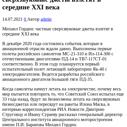
середине XXI века
14.07.2021
0
Автор
admin
Михаил Гордин: частные сверхзвуковые джеты взлетят в
середине XXI века
В декабре 2020 года состоялись события, которые в
авиационной отрасли ждали давно. Выполнены первые
полеты российских самолетов МС-21-310 и Ил-114-300 с
отечественными двигателями ПД-14 и ТВ7-117СТ-01
соответственно. В этом году планируется первый
испытательный полет летающей лаборатории Як-40 с
электродвигателем. Ведется разработка российского
авиационного двигателя большой тяги ПД-35.
Когда самолеты начнут летать на электричестве, почему весь
мир пытается повторить то, что Советский Союз испытал еще
33 года назад, будут ли бизнесмены летать на сверхзвуковых
бизнесджетах или пересядут на ракеты Илона Маска, в
интервью корреспондентам РИА Новости Дмитрию
Струговцу и Ивану Сураеву рассказал генеральный директор
Центрального института авиационного моторостроения
имени П.И. Баранова Михаил Гордин.