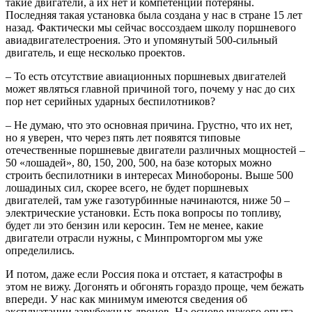
такие двигатели, а их нет и компетенции потеряны.
Последняя такая установка была создана у нас в стране 15 лет
назад. Фактически мы сейчас воссоздаем школу поршневого
авиадвигателестроения. Это и упомянутый 500-сильный
двигатель, и еще несколько проектов.
– То есть отсутствие авиационных поршневых двигателей
может являться главной причиной того, почему у нас до сих
пор нет серийных ударных беспилотников?
– Не думаю, что это основная причина. Грустно, что их нет,
но я уверен, что через пять лет появятся типовые
отечественные поршневые двигатели различных мощностей –
50 «лошадей», 80, 150, 200, 500, на базе которых можно
строить беспилотники в интересах Минобороны. Выше 500
лошадиных сил, скорее всего, не будет поршневых
двигателей, там уже газотурбинные начинаются, ниже 50 –
электрические установки. Есть пока вопросы по топливу,
будет ли это бензин или керосин. Тем не менее, какие
двигатели отрасли нужны, с Минпромторгом мы уже
определились.
И потом, даже если Россия пока и отстает, я катастрофы в
этом не вижу. Догонять и обгонять гораздо проще, чем бежать
впереди. У нас как минимум имеются сведения об
эксплуатации зарубежных дронов. На основе чужого опыта