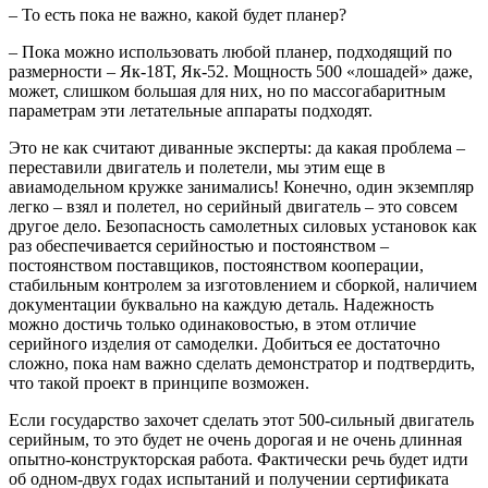
– То есть пока не важно, какой будет планер?
– Пока можно использовать любой планер, подходящий по
размерности – Як-18Т, Як-52. Мощность 500 «лошадей» даже,
может, слишком большая для них, но по массогабаритным
параметрам эти летательные аппараты подходят.
Это не как считают диванные эксперты: да какая проблема –
переставили двигатель и полетели, мы этим еще в
авиамодельном кружке занимались! Конечно, один экземпляр
легко – взял и полетел, но серийный двигатель – это совсем
другое дело. Безопасность самолетных силовых установок как
раз обеспечивается серийностью и постоянством –
постоянством поставщиков, постоянством кооперации,
стабильным контролем за изготовлением и сборкой, наличием
документации буквально на каждую деталь. Надежность
можно достичь только одинаковостью, в этом отличие
серийного изделия от самоделки. Добиться ее достаточно
сложно, пока нам важно сделать демонстратор и подтвердить,
что такой проект в принципе возможен.
Если государство захочет сделать этот 500-сильный двигатель
серийным, то это будет не очень дорогая и не очень длинная
опытно-конструкторская работа. Фактически речь будет идти
об одном-двух годах испытаний и получении сертификата