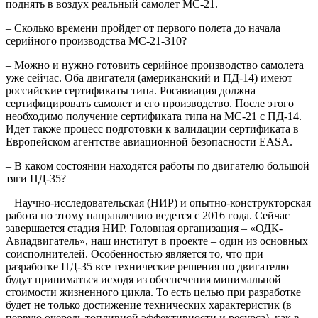
поднять в воздух реальный самолет МС-21.
– Сколько времени пройдет от первого полета до начала
серийного производства МС-21-310?
– Можно и нужно готовить серийное производство самолета
уже сейчас. Оба двигателя (американский и ПД-14) имеют
российские сертификаты типа. Росавиация должна
сертифицировать самолет и его производство. После этого
необходимо получение сертификата типа на МС-21 с ПД-14.
Идет также процесс подготовки к валидации сертификата в
Европейском агентстве авиационной безопасности EASA.
– В каком состоянии находятся работы по двигателю большой
тяги ПД-35?
– Научно-исследовательская (НИР) и опытно-конструкторская
работа по этому направлению ведется с 2016 года. Сейчас
завершается стадия НИР. Головная организация – «ОДК-
Авиадвигатель», наш институт в проекте – один из основных
соисполнителей. Особенностью является то, что при
разработке ПД-35 все технические решения по двигателю
будут приниматься исходя из обеспечения минимальной
стоимости жизненного цикла. То есть целью при разработке
будет не только достижение технических характеристик (в
первую очередь топливной эффективности и ресурса), как в