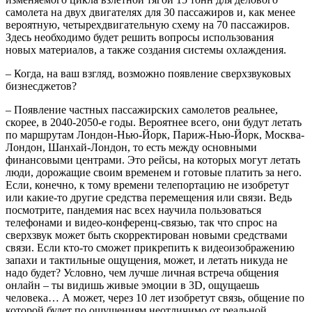
самолета на двух двигателях для 30 пассажиров и, как менее
вероятную, четырехдвигательную схему на 70 пассажиров.
Здесь необходимо будет решить вопросы использования
новых материалов, а также создания системы охлаждения.
– Когда, на ваш взгляд, возможно появление сверхзвуковых
бизнесджетов?
– Появление частных пассажирских самолетов реальнее,
скорее, в 2040-2050-е годы. Вероятнее всего, они будут летать
по маршрутам Лондон-Нью-Йорк, Париж-Нью-Йорк, Москва-
Лондон, Шанхай-Лондон, то есть между основными
финансовыми центрами. Это рейсы, на которых могут летать
люди, дорожащие своим временем и готовые платить за него.
Если, конечно, к тому времени телепортацию не изобретут
или какие-то другие средства перемещения или связи. Ведь
посмотрите, пандемия нас всех научила пользоваться
телефонами и видео-конференц-связью, так что спрос на
сверхзвук может быть скорректирован новыми средствами
связи. Если кто-то сможет прикрепить к видеоизображению
запахи и тактильные ощущения, может, и летать никуда не
надо будет? Условно, чем лучше личная встреча общения
онлайн – ты видишь живые эмоции в 3D, ощущаешь
человека… А может, через 10 лет изобретут связь, общение по
которой будет по ощущениям неотличимо от реальной