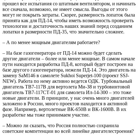
прошел все испытания со штатным вентилятором, и начинать
все сначала, возможно, не имеет смысла. Выгоды от этого
могут не покрыть затраты. Скорее, размерность лопаток была
принята как для ПД-14, чтобы иметь возможность проверить
технологии и достаточность наших знаний перед созданием
лопатки в размерности ПД-35, что значительно сложнее.
– А по менее мощным двигателям работаете?
– На базе газогенератора от ПД-14 можно будет сделать
другие двигатели – более или менее мощные. В самом начале
пути находится разработка ПД-8, который будет построен на
базе другого газогенератора, нежели ПД-14. Это двигатель на
замену SaM146 в самолете Sukhoi Superjet-100 (проект SSJ-
NEW). Работа по нему активно ведется ОДК. Турбовальный
двигатель ТВ7-117В для вертолета Ми-38 и турбовинтовой
двигатель ТВ7-117СТ-01 для самолета Ил-14-300 – это тоже
новые двигатели. В принципе, у нас очень много двигателей
заложено в России, много проектов находится в активной
фазе. Например, вертолетные ВК-650В и ВК-1600В. В их
разработке мы тоже принимаем участие.
– Можно ли сказать, что Россия полностью сохранила
советские компетенции во всей линейке двигателестроения?