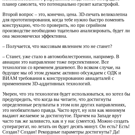
планер самолета, что потенциально грозит катастрофой.
Второй вопрос – это, конечно, цена. 3D-печать великолепна
для прототипирования, когда тебе нужно быстро поменять
конструкцию, что-то проверить, но при серийном
производстве необходимо тщательно анализировать, будет ли
она экономически эффективна.
– Получается, что массовым явлением это не станет?
– Станет, уже стало в автомобилестроении, например. В
авиации это направление тоже перспективное. Все
технологии со временем дешевеют. Во всяком случае, на
будущее мы об этом думаем: активно обсуждаем с ОДК и
ВИАМ требования к конструированию авиадеталей с
применением 3D-аддитивных технологий.
Уверен, что эта технология будет использоваться, но хотел бы
предупредить, что когда вы читаете, что достигнуты
определенные результаты в этом или других направлениях,
это необязательно правда. Часто врут, ну или как минимум
выдают желаемое за достигнутое. Причем на Западе врут
часто так же заливисто, как и у нас (смеется). Можно создать
суперагрегат, но летать он будет десять минут. Он есть? Есть!
Создан? Создан! Рекордные параметры достигнуты? Да!