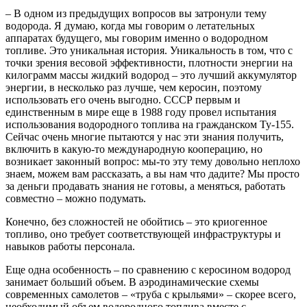
– В одном из предыдущих вопросов вы затронули тему
водорода. Я думаю, когда мы говорим о летательных
аппаратах будущего, мы говорим именно о водородном
топливе. Это уникальная история. Уникальность в том, что с
точки зрения весовой эффективности, плотности энергии на
килограмм массы жидкий водород – это лучший аккумулятор
энергии, в несколько раз лучше, чем керосин, поэтому
использовать его очень выгодно. СССР первым и
единственным в мире еще в 1988 году провел испытания
использования водородного топлива на гражданском Ту-155.
Сейчас очень многие пытаются у нас эти знания получить,
включить в какую-то международную кооперацию, но
возникает законный вопрос: мы-то эту тему довольно неплохо
знаем, можем вам рассказать, а вы нам что дадите? Мы просто
за деньги продавать знания не готовы, а меняться, работать
совместно – можно подумать.
Конечно, без сложностей не обойтись – это криогенное
топливо, оно требует соответствующей инфраструктуры и
навыков работы персонала.
Еще одна особенность – по сравнению с керосином водород
занимает больший объем. В аэродинамические схемы
современных самолетов – «труба с крыльями» – скорее всего,
необходимый объем водородного топлива вместе с