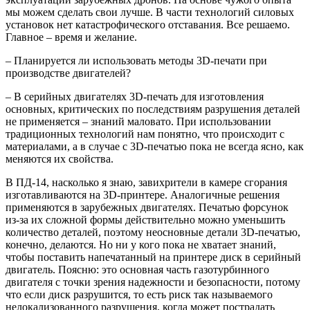
мы можем сделать свои лучше. В части технологий силовых
установок нет катастрофического отставания. Все решаемо.
Главное – время и желание.
– Планируется ли использовать методы 3D-печати при
производстве двигателей?
– В серийных двигателях 3D-печать для изготовления
основных, критических по последствиям разрушения деталей
не применяется – знаний маловато. При использовании
традиционных технологий нам понятно, что происходит с
материалами, а в случае с 3D-печатью пока не всегда ясно, как
меняются их свойства.
В ПД-14, насколько я знаю, завихрители в камере сгорания
изготавливаются на 3D-принтере. Аналогичные решения
применяются в зарубежных двигателях. Печатью форсунок
из-за их сложной формы действительно можно уменьшить
количество деталей, поэтому неосновные детали 3D-печатью,
конечно, делаются. Но ни у кого пока не хватает знаний,
чтобы поставить напечатанный на принтере диск в серийный
двигатель. Поясню: это основная часть газотурбинного
двигателя с точки зрения надежности и безопасности, потому
что если диск разрушится, то есть риск так называемого
нелокализованного разрушения, когда может пострадать