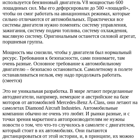
используется бензиновый двигатель V8 мощностью 600
лошадиных сил. Мы его дефорсировали до 500 «лошадей»,
чтобы он смог работать на авиационных режимах, которые
сильно отличаются от автомобильных. Практически все
системы двигателя нужно поменять: систему управления,
зажигания, систему подачи топлива, систему охлаждения,
масляную систему. Оригинальным останется силовой агрегат,
поршневая группа.
Мощность мы снизили, чтобы у двигателя был нормальный
ресурс. Требования к безопасности, сами понимаете, там
очень разные. Основное требование к автомобильному
двигателю – безопасно остановиться. Самолетному в полете
останавливаться нельзя, ему надо продолжать работать.
(смеется)
Это не уникальная разработка. В мире летают переделанные
автодвигатели, например, немецкие и австрийские на базе
моторов от автомобилей Mercedes-Benz A-Class, они летают на
самолетах Diamond Aircraft Industries. Автомобильные
компании обычно не очень это любят. И рынки разные, и с
точки зрения маркетинга автопроизводителям не нужны
новости о том, что что-то случилось в самолете с двигателем,
который стоит в их автомобилях. Они пытаются
дистанцироваться от этой истории, и, в принципе, их можно