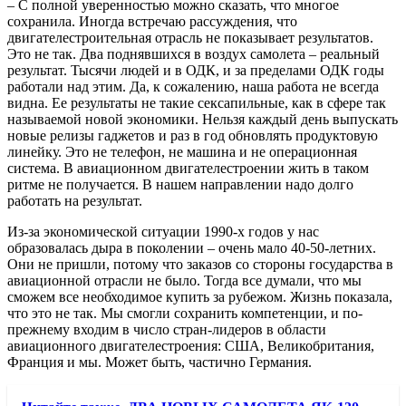
– С полной уверенностью можно сказать, что многое
сохранила. Иногда встречаю рассуждения, что
двигателестроительная отрасль не показывает результатов.
Это не так. Два поднявшихся в воздух самолета – реальный
результат. Тысячи людей и в ОДК, и за пределами ОДК годы
работали над этим. Да, к сожалению, наша работа не всегда
видна. Ее результаты не такие сексапильные, как в сфере так
называемой новой экономики. Нельзя каждый день выпускать
новые релизы гаджетов и раз в год обновлять продуктовую
линейку. Это не телефон, не машина и не операционная
система. В авиационном двигателестроении жить в таком
ритме не получается. В нашем направлении надо долго
работать на результат.
Из-за экономической ситуации 1990-х годов у нас
образовалась дыра в поколении – очень мало 40-50-летних.
Они не пришли, потому что заказов со стороны государства в
авиационной отрасли не было. Тогда все думали, что мы
сможем все необходимое купить за рубежом. Жизнь показала,
что это не так. Мы смогли сохранить компетенции, и по-
прежнему входим в число стран-лидеров в области
авиационного двигателестроения: США, Великобритания,
Франция и мы. Может быть, частично Германия.