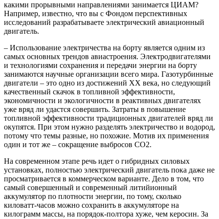
какими прорывными направлениями занимается ЦИАМ?
Например, известно, что вы с Фондом перспективных
исследований разрабатываете электрический авиационный
двигатель.
– Использование электричества на борту является одним из
самых основных трендов авиастроения. Электродвигателями
и технологиями сохранения и передачи энергии на борту
занимаются научные организации всего мира. Газотурбинные
двигатели – это одно из достижений ХХ века, но следующий
качественный скачок в топливной эффективности,
экономичности и экологичности в реактивных двигателях
уже вряд ли удастся совершить. Затраты в повышение
топливной эффективности традиционных двигателей вряд ли
окупятся. При этом нужно разделять электричество и водород,
потому что темы разные, но похожие. Мотив их применения
один и тот же – сокращение выбросов CO2.
На современном этапе речь идет о гибридных силовых
установках, полностью электрический двигатель пока даже не
просматривается в коммерческом варианте. Дело в том, что
самый совершенный и современный литийионный
аккумулятор по плотности энергии, по тому, сколько
киловатт-часов можно сохранить в аккумуляторе на
килограмм массы, на порядок-полтора хуже, чем керосин. За